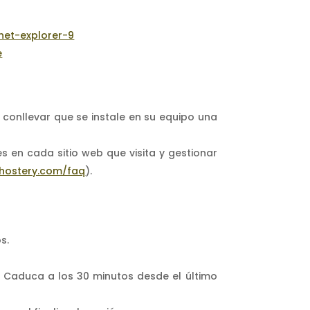
net-explorer-9
e
 conllevar que se instale en su equipo una
s en cada sitio web que visita y gestionar
ghostery.com/faq
).
s.
s. Caduca a los 30 minutos desde el último