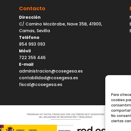
Contacto
Dirección
C/ Camino Mozárabe, Nave 35B, 41900,
Camas, Sevilla
Teléfono
854 993 093
Móvil
722 356 446
E-mail
administracion@cosegesa.es
contabilidad@cosegesa.es
fiscal@cosegesa.es
Para ofrec
cookies par
consentimi
comportami
No consent
ciertas car