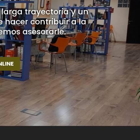
 larga trayectoria y un
hacer contribuir a la
emos asesorarle.
NLINE