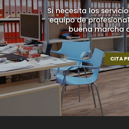
Si necesita los servic
equipo de profesional
buena marcha de
CITA P