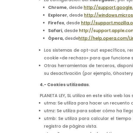
Chrome
, desde
http://support.goog
Explorer
, desde
http://windows.micro
Firefox
, desde
http://support.mozilla.
Safari
, desde
http://support.apple.c
Ópera,
desde
http://help.opera.com/Li
Los sistemas de opt-out específicos, re
cookie «de rechazo» para que funcione s
Otras herramientas de terceros, disponib
su desactivación (por ejemplo, Ghostery
4.- Cookies utilizadas
.
PLANETA LEY, SL utiliza en este sitio web la
utma: Se utiliza para hacer un recuento d
utmz: Se utiliza para saber cómo ha lle
utmb: Se utiliza para calcular el tiemp
registro de página vista.