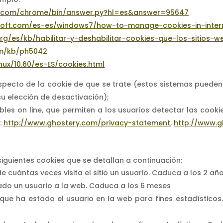
le.com/chrome/bin/answer.py?hl=es&answer=95647
soft.com/es-es/windows7/how-to-manage-cookies-in-inter
org/es/kb/habilitar-y-deshabilitar-cookies-que-los-sitios-w
om/kb/ph5042
nux/10.60/es-ES/cookies.html
specto de la cookie de que se trate (estos sistemas pueden
u elección de desactivación);
les on line, que permiten a los usuarios detectar las cookie
:
http://www.ghostery.com/privacy-statement
,
http://www.
s siguientes cookies que se detallan a continuación:
e cuántas veces visita el sitio un usuario. Caduca a los 2 año
gado un usuario a la web. Caduca a los 6 meses
o que ha estado el usuario en la web para fines estadístico