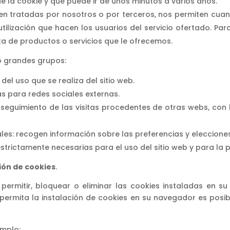
e la cookie y que puede ir de unos minutos a varios años.
en tratadas por nosotros o por terceros, nos permiten cuanti
 utilización que hacen los usuarios del servicio ofertado. Pa
ta de productos o servicios que le ofrecemos.
co grandes grupos:
el uso que se realiza del sitio web.
as para redes sociales externas.
 seguimiento de las visitas procedentes de otras webs, con 
s: recogen información sobre las preferencias y elecciones
estrictamente necesarias para el uso del sitio web y para la 
ión de cookies
.
permitir, bloquear o eliminar las cookies instaladas en s
permita la instalación de cookies en su navegador es posi
emplo: