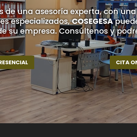
ios de una asesoría experta, con una
es especializados,
COSEGESA
puede 
 su empresa. Consúltenos y podr
RESENCIAL
CITA O