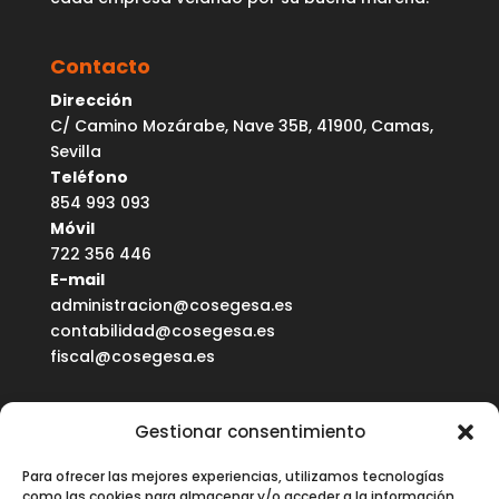
Contacto
Dirección
C/ Camino Mozárabe, Nave 35B, 41900, Camas,
Sevilla
Teléfono
854 993 093
Móvil
722 356 446
E-mail
administracion@cosegesa.es
contabilidad@cosegesa.es
fiscal@cosegesa.es
Enlaces de interés
Gestionar consentimiento
Noticias Jurídicas
Para ofrecer las mejores experiencias, utilizamos tecnologías
BOP de Sevilla
como las cookies para almacenar y/o acceder a la información